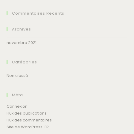
Commentaires Récents
100% BIO
Archives
novembre 2021
LIVRAISON ET RETOUR
Catégories
Non classé
PAIEMENT SÉCURISÉ
Méta
Connexion
Flux des publications
Flux des commentaires
SATISFACTION GARANTIE
Site de WordPress-FR