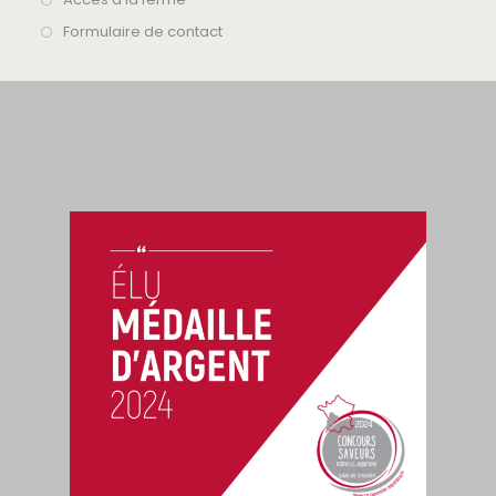
Formulaire de contact
Nous Contacter :
Adresse :
Les Deux Rivières, Noirlieu
Laurent :
06 11 83 16 81
Christelle :
06 15 82 07 04
Email :
contact@chevre2rivieres.fr