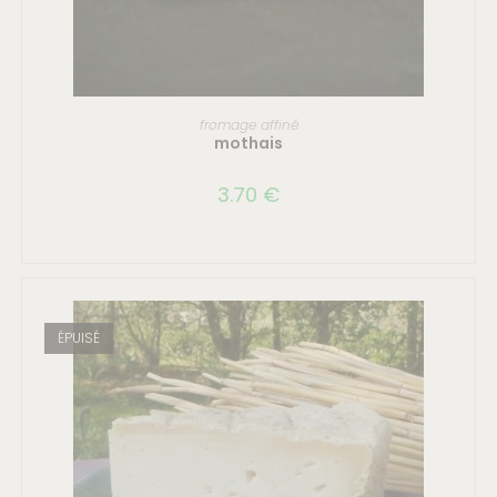
CHOIX DES OPTIONS
fromage affiné
mothais
3.70
€
ÉPUISÉ