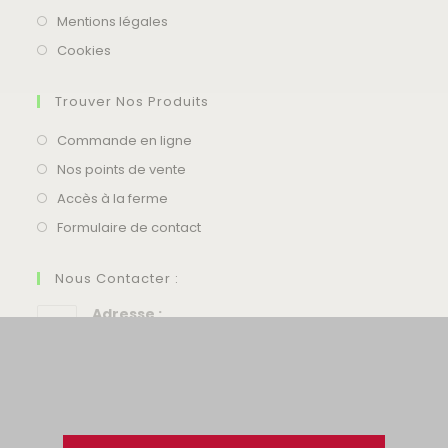
Mentions légales
Cookies
Trouver Nos Produits
Commande en ligne
Nos points de vente
Accès à la ferme
Formulaire de contact
Nous Contacter :
Adresse :
Les Deux Rivières, Noirlieu
Laurent :
06 11 83 16 81
Christelle :