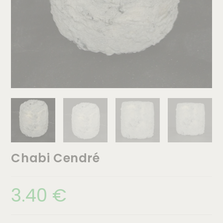
Chabi Cendré
3.40
€