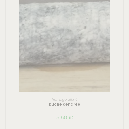
AJOUTER AU PANIER
fromage affiné
buche cendrée
5.50
€