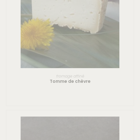
LIRE LA SUITE
fromage affiné
Tomme de chèvre