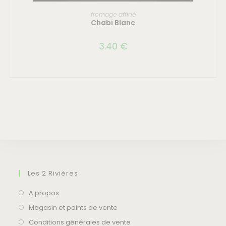
CHOIX DES OPTIONS
fromage affiné
Chabi Blanc
3.40
€
PAIEMENT SÉCURISÉ
SATISFACTION GARANTIE
GET IN TOUCH
Les 2 Rivières
A propos
Magasin et points de vente
Conditions générales de vente