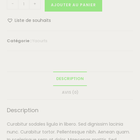
-
+
AJOUTER AU PANIER
Liste de souhaits
Catégorie :
Yaourts
DESCRIPTION
AVIS (0)
Description
Curabitur sodales ligula in libero. Sed dignissim lacinia
nunc. Curabitur tortor. Pellentesque nibh. Aenean quam.
In scelerisque sem at dolor. Maecenas mattis. Sed