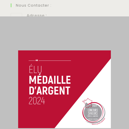
Nous Contacter :
Adresse :
Les Deux Rivières, Noirlieu
Laurent :
06 11 83 16 81
Christelle :
06 15 82 07 04
Email :
contact@chevre2rivieres.fr
Privacy & Cookies
FAQs
Accessibility